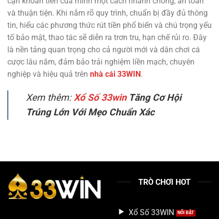
cận khoản tiền của mình một cách nhanh chóng, an toàn
và thuận tiện. Khi nắm rõ quy trình, chuẩn bị đầy đủ thông
tin, hiểu các phương thức rút tiền phổ biến và chú trọng yếu
tố bảo mật, thao tác sẽ diễn ra trơn tru, hạn chế rủi ro. Đây
là nền tảng quan trọng cho cả người mới và dân chơi cá
cược lâu năm, đảm bảo trải nghiệm liền mạch, chuyên
nghiệp và hiệu quả trên
nhà cái 33WIN
.
Xem thêm:
Xổ Số 33win
Tăng Cơ Hội
Trúng Lớn Với Mẹo Chuẩn Xác
TRÒ CHƠI HOT
Xổ Số 33WIN