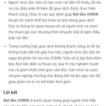
Người chơi cần nắm rõ hạn mức rút tiền tối thiểu, tối đa
và các điều kiện đi kèm để giao dịch được thực hiện
thành công. Hiểu rõ các quy định giúp
Rút tiền 33WIN
thuận lợi, tránh thất bại hoặc bị tạm dừng giao dịch.
Đây là thông tin quan trọng với cả người mới và cược
thủ tham gia các chương trình khuyến mãi đi kèm điều
kiện rút tiền.
Trong trường hợp giao dịch không thành công, bị lỗi hệ
thống hoặc kết nối gặp trục trặc, người chơi cần liên hệ
ngay bộ phận hỗ trợ của 33WIN. Việc xử lý kịp thời đảm
bảo Rút tiền diễn ra thuận lợi, duy trì trải nghiệm mượt
mà và giảm thiểu thời gian chờ đợi. Dân chơi cá cược
chuyên nghiệp thường chủ động liên hệ khi gặp vấn đề,
giúp giảm rủi ro và tiết kiệm thời gian.
Lời kết
Rút tiền 33WIN
là bước quan trọng giúp người chơi tiếp