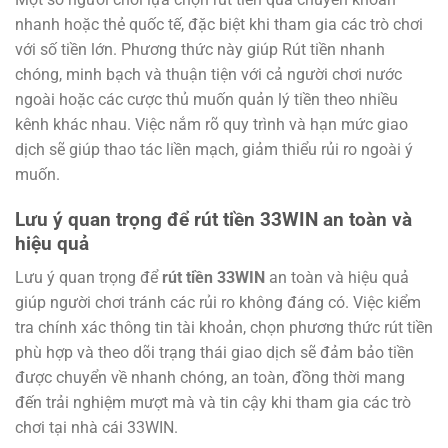
nhanh hoặc thẻ quốc tế, đặc biệt khi tham gia các trò chơi
với số tiền lớn. Phương thức này giúp Rút tiền nhanh
chóng, minh bạch và thuận tiện với cả người chơi nước
ngoài hoặc các cược thủ muốn quản lý tiền theo nhiều
kênh khác nhau. Việc nắm rõ quy trình và hạn mức giao
dịch sẽ giúp thao tác liền mạch, giảm thiểu rủi ro ngoài ý
muốn.
Lưu ý quan trọng để rút tiền 33WIN an toàn và
hiệu quả
Lưu ý quan trọng để
rút tiền 33WIN
an toàn và hiệu quả
giúp người chơi tránh các rủi ro không đáng có. Việc kiểm
tra chính xác thông tin tài khoản, chọn phương thức rút tiền
phù hợp và theo dõi trạng thái giao dịch sẽ đảm bảo tiền
được chuyển về nhanh chóng, an toàn, đồng thời mang
đến trải nghiệm mượt mà và tin cậy khi tham gia các trò
chơi tại nhà cái 33WIN.