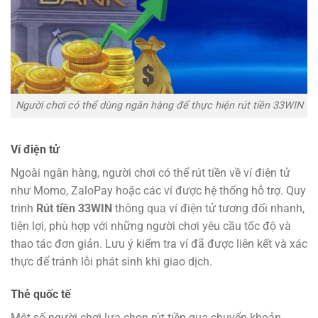
Người chơi có thể dùng ngân hàng để thực hiện rút tiền 33WIN
Ví điện tử
Ngoài ngân hàng, người chơi có thể rút tiền về ví điện tử
như Momo, ZaloPay hoặc các ví được hệ thống hỗ trợ. Quy
trình
Rút tiền 33WIN
thông qua ví điện tử tương đối nhanh,
tiện lợi, phù hợp với những người chơi yêu cầu tốc độ và
thao tác đơn giản. Lưu ý kiểm tra ví đã được liên kết và xác
thực để tránh lỗi phát sinh khi giao dịch.
Thẻ quốc tế
Một số người chơi lựa chọn rút tiền qua chuyển khoản